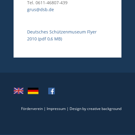
Tel. 0611-46807-439
grus@dsb.de
Deutsches Schützenmuseum Flyer
2010 (pdf 0,6 MB)
Förderverein
|
Impressum
|
Design by creative background