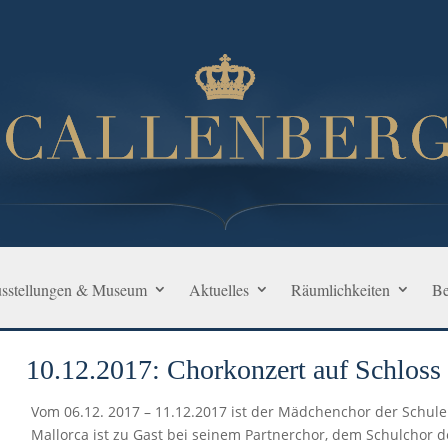
sstellungen & Museum
Aktuelles
Räumlichkeiten
Be
10.12.2017: Chorkonzert auf Schloss
Vom 06.12. 2017 – 11.12.2017 ist der Mädchenchor der Schul
Mallorca ist zu Gast bei seinem Partnerchor, dem Schulchor