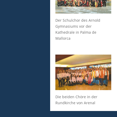
Der Schulchor des Arnold
Gymnasiums vor der
Kathedrale in Palma de
Mallorca
Die beiden Chöre in der
Rundkirche von Arenal